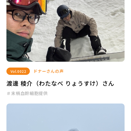
ドナーさんの声
Vol.
0022
渡邊 稜介（わたなべ りょうすけ）さん
＃末梢血幹細胞提供