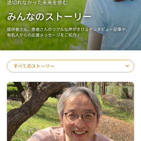
途切れなかった未来を歩む
ボランティア活動
みんなのストーリー
法人情報
提供者さん、患者さんのリアルな声がきけるインタビュー記事や、
有名人からの応援メッセージをご紹介！
インフォメーション
すべてのストーリー
お問い合わせ
Q＆A
English