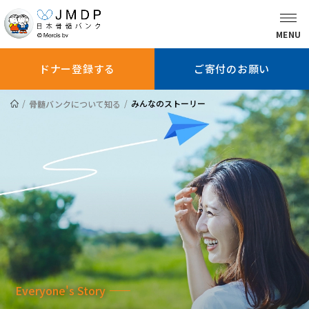
MENU
ドナー登録する
ご寄付のお願い
みんなのストーリー
骨髄バンクについて知る
骨髄バンクに
ドナー登録を
ドナー登録
ついて知る
お考えの方へ
している方へ
ドナー登録する
ご寄付のお願い
患者さんへ
Everyone's Story
医師の方へ