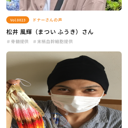
ドナーさんの声
Vol.
0023
松井 風輝（まつい ふうき）さん
＃骨髄提供
＃末梢血幹細胞提供