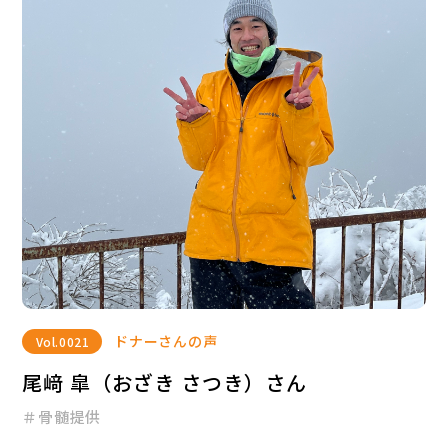
ドナーさんの声
Vol.
0021
尾﨑 皐（おざき さつき）さん
＃骨髄提供