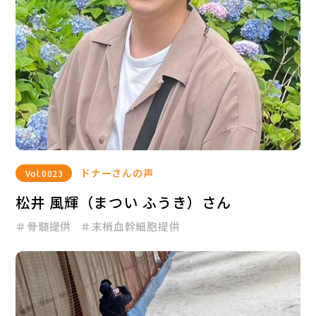
ドナーさんの声
Vol.
0023
松井 風輝（まつい ふうき）さん
＃骨髄提供
＃末梢血幹細胞提供