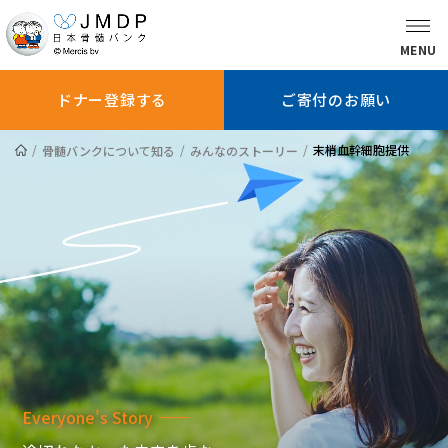
MENU
ドナー登録する
ご寄付のお願い
末梢血幹細胞提供
骨髄バンクについて知る
みんなのストーリー
骨髄バンクに
ドナー登録を
ドナー登録
ついて知る
お考えの方へ
している方へ
ドナー登録する
ご寄付のお願い
患者さんへ
Everyone's Story
医師の方へ