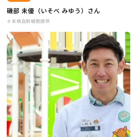
磯部 未優（いそべ みゆう）さん
＃末梢血幹細胞提供