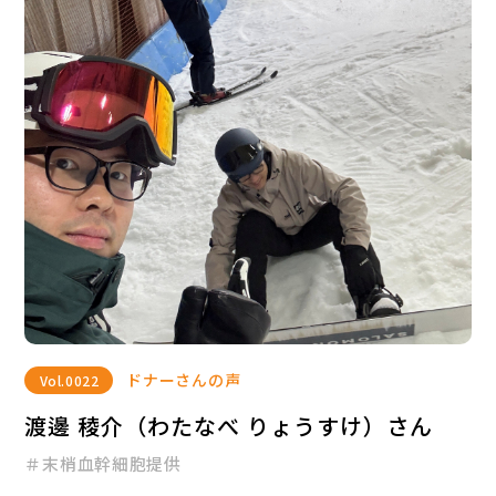
ドナーさんの声
Vol.
0022
渡邊 稜介（わたなべ りょうすけ）さん
＃末梢血幹細胞提供