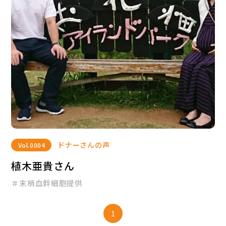
ドナーさんの声
Vol.
0004
植木亜貴さん
＃末梢血幹細胞提供
1