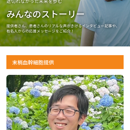
途切れなかった未来を歩む
みんなのストーリー
ボランティア活動
提供者さん、患者さんのリアルな声がきけるインタビュー記事や、
法人情報
有名人からの応援メッセージをご紹介！
インフォメーション
末梢血幹細胞提供
お問い合わせ
Q＆A
English