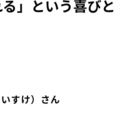
れる」という喜びと
公開資料
公開物・出版物
骨髄バンクデータ集
けいすけ）さん