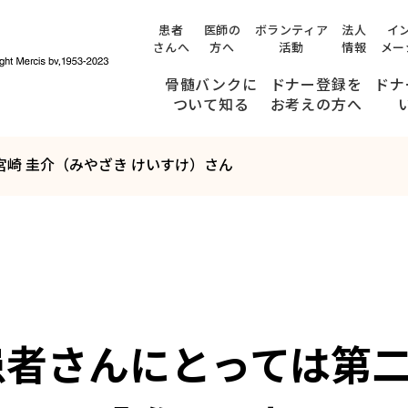
患者
医師の
ボランティア
法人
イ
さんへ
方へ
活動
情報
メー
骨髄バンクに
ドナー登録を
ドナ
ついて知る
お考えの方へ
宮崎 圭介（みやざき けいすけ）さん
提供までのながれ
みんなのストーリー
ドナー登録できる方の条件
ドナー候補者の方へ
(適合通知を受け取られた方へ)
検査・面談ができる病院
ドナー候補者のご家族の方、職場の皆さまへ
骨髄・末梢血幹細胞の
年齢が
患者さんにとっては第
提供について、
54
内容を十分に理解している方
健康状