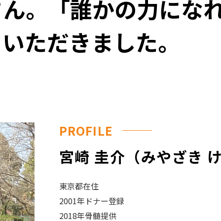
さん。「誰かの力にな
チャンス-ドナー登録のしおり
ドナーをサポートするしくみ
ていただきました。
ドナー休暇制度
助成金
ドナー公欠制度
PROFILE
宮崎 圭介（みやざき 
東京都在住
2001年ドナー登録
2018年骨髄提供