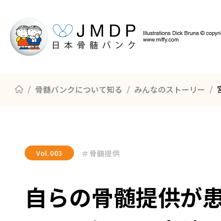
骨髄バンクについて知る
みんなのストーリー
骨髄バンクについて知る
ドナー登録の方法
骨髄・末梢血幹細胞の提供までのながれ
Vol.
003
＃骨髄提供
自らの骨髄提供が