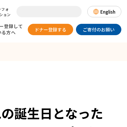
ンフォ
English
ション
ー登録して
ドナー登録する
ご寄付のお願い
いる方へ
提供のリスク
一目でわかる骨髄バンク
患者さんとのお手紙交換について
日本骨髄バンクの国際協力～
登録情報の取り扱いについて～
DLIについて
（骨髄・末梢血幹細胞を
漫画・動画でわかる
数字でみる骨髄バンク
18歳以上、
体重が男性45kg以上/
ご提供いただいたドナーの方へ）
二の誕生日となった
骨髄バンク
歳以下で
女性40kg以上の方
態が良好な方