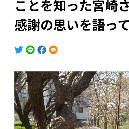
ことを知った宮崎
登録受付窓口
ドナーのためのハンドブック
感謝の思いを語っ