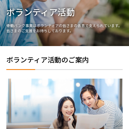
ボランティア活動
ボランティア活動
骨髄バンク事業はボランティアの皆さまの善意で支えられています。
法人情報
皆さまのご支援をお待ちしております。
インフォメーション
ボランティア活動のご案内
お問い合わせ
Q＆A
English