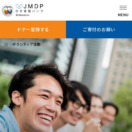
MENU
ドナー登録する
ご寄付のお願い
ボランティア活動
骨髄バンクに
ドナー登録を
ドナー登録
ついて知る
お考えの方へ
している方へ
ドナー登録する
ご寄付のお願い
患者さんへ
医師の方へ