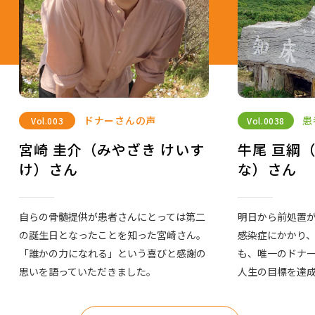
ドナーさんの声
患
Vol.
003
Vol.
0038
宮崎 圭介（みやざき けいす
牛尾 亘綱
け）さん
な）さん
自らの骨髄提供が患者さんにとっては第二
明日から前処置
の誕生日となったことを知った宮崎さん。
感染症にかかり
「誰かの力になれる」という喜びと感謝の
も、唯一のドナ
思いを語っていただきました。
人生の目標を達