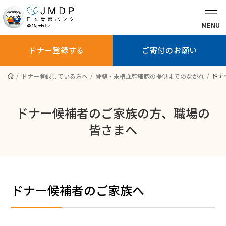
MENU
ドナー登録する
ご寄付のお願い
ドナ
ドナー登録している方へ
骨髄・末梢血幹細胞の提供までのながれ
骨髄バンクに
ドナー登録を
ドナー登録
ついて知る
お考えの方へ
している方へ
ドナー候補者のご家族の方、職場の
皆さまへ
ドナー登録する
ご寄付のお願い
ドナー候補者のご家族へ
患者さんへ
医師の方へ