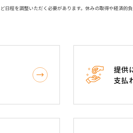
など日程を調整いただく必要があります。休みの取得や経済的負
チャンス-ドナー登録のしおり
ドナーをサポートするしくみ
提供
ドナー休暇制度
助成金
ドナー公欠制度
支払