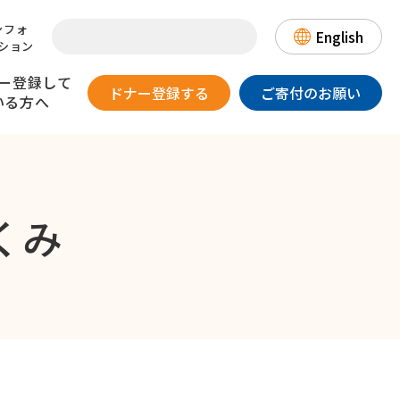
ンフォ
English
ション
ー登録して
ドナー登録する
ご寄付のお願い
いる方へ
提供のリスク
一目でわかる骨髄バンク
患者さんとのお手紙交換について
くみ
日本骨髄バンクの国際協力～
登録情報の取り扱いについて～
DLIについて
（骨髄・末梢血幹細胞を
漫画・動画でわかる
数字でみる骨髄バンク
18歳以上、
体重が男性45kg以上/
ご提供いただいたドナーの方へ）
骨髄バンク
歳以下で
女性40kg以上の方
態が良好な方