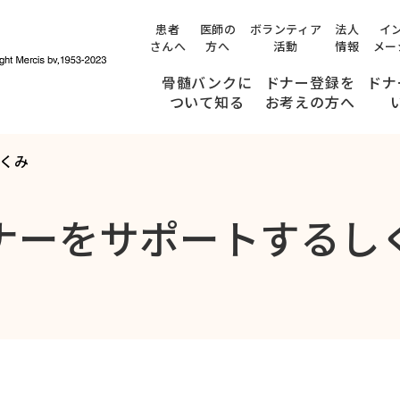
患者
医師の
ボランティア
法人
イ
さんへ
方へ
活動
情報
メー
骨髄バンクに
ドナー登録を
ドナ
ついて知る
お考えの方へ
くみ
提供までのながれ
みんなのストーリー
ドナー登録できる方の条件
ドナー候補者の方へ
ナーをサポートするし
(適合通知を受け取られた方へ)
検査・面談ができる病院
ドナー候補者のご家族の方、職場の皆さまへ
骨髄・末梢血幹細胞の
年齢が
提供について、
54
内容を十分に理解している方
健康状