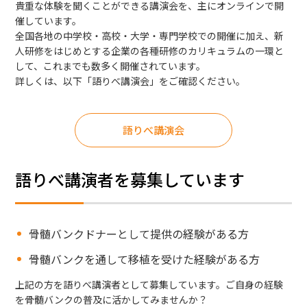
貴重な体験を聞くことができる講演会を、主にオンラインで開
催しています。
ボランティア活動
全国各地の中学校・高校・大学・専門学校での開催に加え、新
人研修をはじめとする企業の各種研修のカリキュラムの一環と
法人情報
して、これまでも数多く開催されています。
詳しくは、以下「語りべ講演会」をご確認ください。
インフォメーション
語りべ講演会
語りべ講演者を募集しています
骨髄バンクドナーとして提供の経験がある方
お問い合わせ
Q＆A
English
骨髄バンクを通して移植を受けた経験がある方
上記の方を語りべ講演者として募集しています。ご自身の経験
を骨髄バンクの普及に活かしてみませんか？