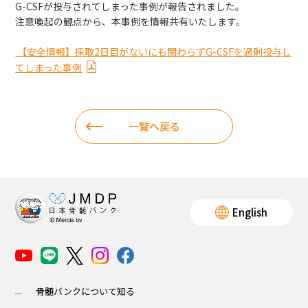
G-CSFが投与されてしまった事例が報告されました。
注意喚起の観点から、本事例を情報共有いたします。
ボランティア活動
【安全情報】採取2日目がないにも関わらずG-CSFを過剰投与し
法人情報
てしまった事例
インフォメーション
一覧へ戻る
English
お問い合わせ
Q＆A
English
骨髄バンクについて知る