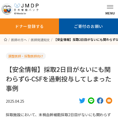
MENU
ドナー登録する
ご寄付のお願い
【安全情報】採取2日目がないにも関わらずG
医師の方へ
医師宛通知文
骨髄バンクに
ドナー登録を
ドナー登録
ついて知る
お考えの方へ
している方へ
調整医師・採取医師向け
【安全情報】採取2日目がないにも関
わらずG-CSFを過剰投与してしまった
ドナー登録する
ご寄付のお願い
事例
患者さんへ
2025.04.25
医師の方へ
採取施設において、末梢血幹細胞採取2日目がないにも関わらず