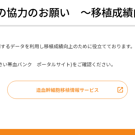
の協力のお願い ～移植成績
チャンス-ドナー登録のしおり
ドナーをサポートするしくみ
関するデータを利用し移植成績向上のために役立てております
さい帯血バンク ポータルサイト)をご確認ください。
ドナー休暇制度
助成金
ドナー公欠制度
造血幹細胞移植情報サービス