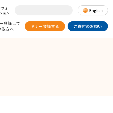
ンフォ
English
ション
ー登録して
ドナー登録する
ご寄付のお願い
いる方へ
提供のリスク
一目でわかる骨髄バンク
患者さんとのお手紙交換について
て
日本骨髄バンクの国際協力～
登録情報の取り扱いについて～
DLIについて
（骨髄・末梢血幹細胞を
漫画・動画でわかる
数字でみる骨髄バンク
18歳以上、
体重が男性45kg以上/
ご提供いただいたドナーの方へ）
骨髄バンク
歳以下で
女性40kg以上の方
態が良好な方