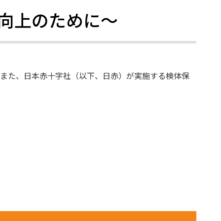
公開資料
向上のために～
。また、日本赤十字社（以下、日赤）が実施する検体保
公開物・出版物
骨髄バンクデータ集