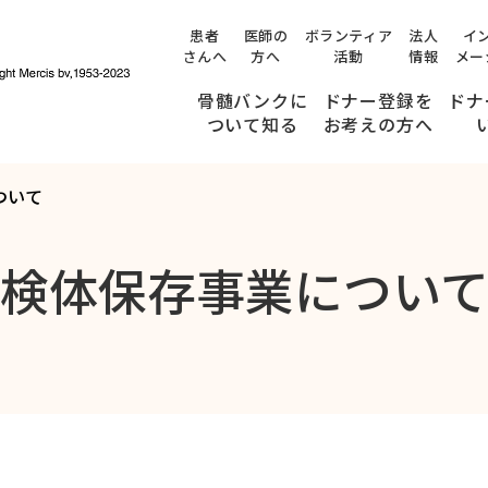
患者
医師の
ボランティア
法人
イ
さんへ
方へ
活動
情報
メー
骨髄バンクに
ドナー登録を
ドナ
ついて知る
お考えの方へ
ついて
提供までのながれ
みんなのストーリー
ドナー登録できる方の条件
ドナー候補者の方へ
検体保存事業につい
(適合通知を受け取られた方へ)
検査・面談ができる病院
ドナー候補者のご家族の方、職場の皆さまへ
骨髄・末梢血幹細胞の
年齢が
提供について、
54
内容を十分に理解している方
健康状