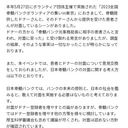
本年5月27日にボランティア団体主催で実施された「2023全国
ボランティア活動
骨髄バンクボランティアの集いin東京」におきまして、骨髄提
供したドナーさんと、そのドナーさんから提供を受けた患者さ
んが対面しているシーンがありました。
法人情報
ドナーの方から「骨髄バンク元事務局長に相手の患者さんと言
われ、対面に至った」と受け取れる発言がありましたが、調査
インフォメーション
の結果、そのような事実は一切なかったことが明らかになって
おります。
また、本イベントでは、患者とドナーの対面について意見交換
をしておられましたが、日本骨髄バンクの対面に関する考え方
は以下のとおりです。
日本骨髄バンクでは、バンクの本来の原則と、日本の社会を鑑
みると、敢えて対面を実施する必要はないものと考えておりま
お問い合わせ
Q＆A
English
す。
対面がドナー登録者を増やすとの論がありますが、骨髄バンク
ではドナー登録者を増やす他の方策を様々に検討しています。
厚生科学審議会も含めて議論が尽くされ、対面は認めない方針
が確認されています。