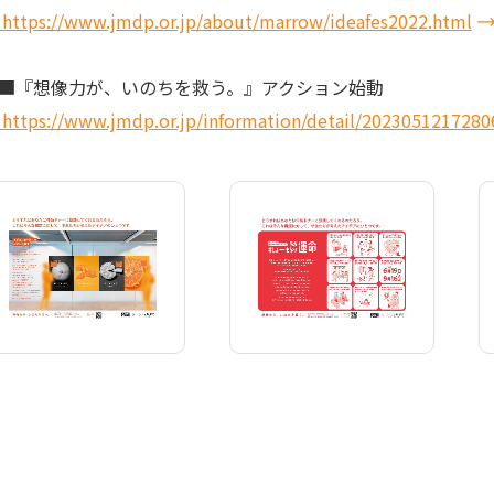
https://www.jmdp.or.jp/about/marrow/ideafes2022.html
『想像力が、いのちを救う。』アクション始動
https://www.jmdp.or.jp/information/detail/2023051217280