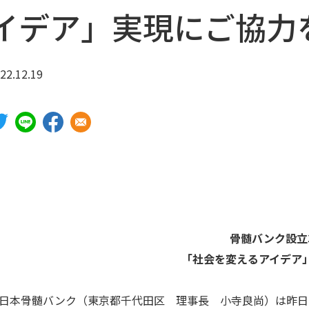
イデア」実現にご協力
チャンス-ドナー登録のしおり
ドナーをサポートするしくみ
22.12.19
ドナー休暇制度
助成金
ドナー公欠制度
骨髄バンク設立
「社会を変えるアイデア
本骨髄バンク（東京都千代田区 理事長 小寺良尚）は昨日12