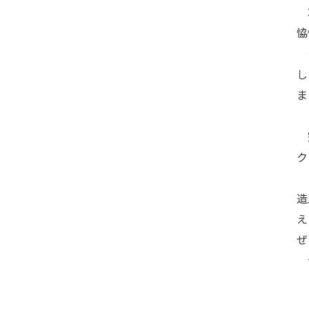
3
恊
そ
し
ま
こ
完
ク
し
造
え
ぜ
皆
■