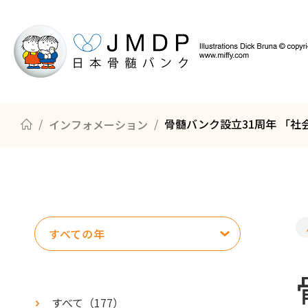
骨髄バンク設立31周年 「
インフォメーション
骨髄バンクについて知る
ドナー登録の方法
骨髄・末梢血幹細胞の提供までのながれ
すべての年
すべて（
177
）