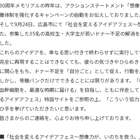
0周年メモリアルの昨年は、アクションステートメント「想像
働体制を強化するキャンペーンの始動をお伝えしておりました
して9月24日、広島市にて「社会を変えるアイデアフェス～
た。参集した35名の高校生・大学生が若いドナー不足の解消
した。
れらのアイデアを、単なる思い付きで終わらせずに実行して
全に再現することはできなくても、彼らの気づきやひらめき
に関心をもち、ドナー不足を「自分ごと」として捉え、行動を
かし、骨髄バンクだけでできることには限りがあります。「
血幹細胞を、最適な時期に届ける」を目指し、ともに伴走して
るアイデアフェス」特設サイトをご参照の上、「こういう協力
ひ手を挙げていただきたいと思います。
さまからのご連絡を、心よりお待ち申し上げております。
「社会を変えるアイデアフェス～想像力が、いのちを救う。