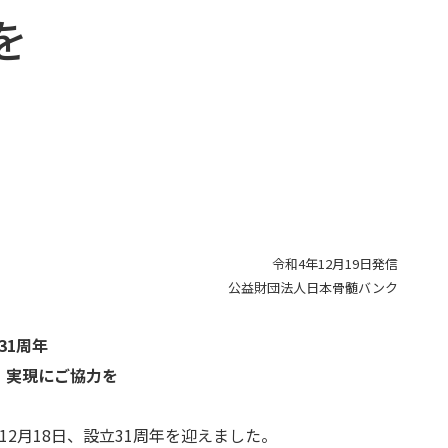
公開資料
を
公開物・出版物
骨髄バンクデータ集
令和4年12月19日発信
公益財団法人日本骨髄バンク
31周年
」実現にご協力を
月18日、設立31周年を迎えました。