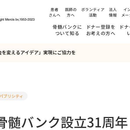
患者
医師の
ボランティア
法人
イ
さんへ
方へ
活動
情報
メー
骨髄バンクに
ドナー登録を
ドナ
ついて知る
お考えの方へ
社会を変えるアイデア」実現にご協力を
提供までのながれ
みんなのストーリー
ドナー登録できる方の条件
ドナー候補者の方へ
(適合通知を受け取られた方へ)
検査・面談ができる病院
ドナー候補者のご家族の方、職場の皆さまへ
パブリシティ
骨髄・末梢血幹細胞の
年齢が
提供について、
54
骨髄バンク設立31周年
内容を十分に理解している方
健康状