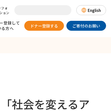
ンフォ
English
ション
ー登録して
ドナー登録する
ご寄付のお願い
いる方へ
提供のリスク
一目でわかる骨髄バンク
患者さんとのお手紙交換について
日本骨髄バンクの国際協力～
登録情報の取り扱いについて～
DLIについて
（骨髄・末梢血幹細胞を
漫画・動画でわかる
数字でみる骨髄バンク
18歳以上、
体重が男性45kg以上/
ご提供いただいたドナーの方へ）
骨髄バンク
歳以下で
女性40kg以上の方
 「社会を変えるア
態が良好な方