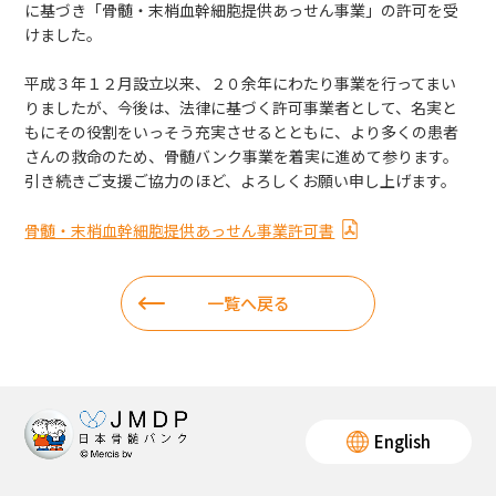
に基づき「骨髄・末梢血幹細胞提供あっせん事業」の許可を受
けました。
ボランティア活動
平成３年１２月設立以来、２０余年にわたり事業を行ってまい
法人情報
りましたが、今後は、法律に基づく許可事業者として、名実と
もにその役割をいっそう充実させるとともに、より多くの患者
さんの救命のため、骨髄バンク事業を着実に進めて参ります。
インフォメーション
引き続きご支援ご協力のほど、よろしくお願い申し上げます。
骨髄・末梢血幹細胞提供あっせん事業許可書
一覧へ戻る
お問い合わせ
Q＆A
English
English