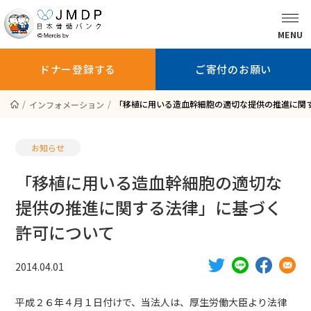
MENU
ドナー登録する
ご寄付のお願い
「移植に用いる造血幹細胞の適切な提供の推進に関
インフォメーション
骨髄バンクに
ドナー登録を
ドナー登録
ついて知る
お考えの方へ
している方へ
お知らせ
「移植に用いる造血幹細胞の適切な
提供の推進に関する法律」に基づく
ドナー登録する
ご寄付のお願い
許可について
患者さんへ
2014.04.01
医師の方へ
平成２６年４月１日付けで、当法人は、厚生労働大臣より法律