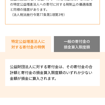
の特定公益増進法人への寄付に対する税制上の優遇措置
ボランティア活動
と同様の措置があります。
（法人税法施行令第77条第1項第3号）
法人情報
インフォメーション
特定公益増進法人に
一般の寄付金の
対する寄付金の特例
損金算入限度額
公益財団法人に対する寄付金は、その寄付金の合
計額と寄付金
の損金算入限度額のいずれか少ない
金額が損金に算入されます。
お問い合わせ
Q＆A
English