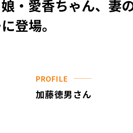
。娘・愛香ちゃん、妻
チャンス-ドナー登録のしおり
ドナーをサポートするしくみ
ーに登場。
ドナー休暇制度
助成金
ドナー公欠制度
PROFILE
加藤徳男さん