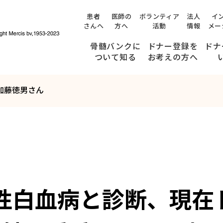
患者
医師の
ボランティア
法人
イ
さんへ
方へ
活動
情報
メー
骨髄バンクに
ドナー登録を
ドナ
ついて知る
お考えの方へ
加藤徳男さん
提供までのながれ
みんなのストーリー
ドナー登録できる方の条件
ドナー候補者の方へ
(適合通知を受け取られた方へ)
検査・面談ができる病院
ドナー候補者のご家族の方、職場の皆さまへ
骨髄・末梢血幹細胞の
年齢が
髄性白血病と診断、現
提供について、
54
内容を十分に理解している方
健康状