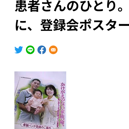
患者さんのひとり
登録受付窓口
ドナーのためのハンドブック
に、登録会ポスタ