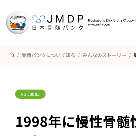
骨髄バンクについて知る
みんなのストーリー
骨髄バンクについて知る
ドナー登録の方法
骨髄・末梢血幹細胞の提供までのながれ
Vol.
0005
1998年に慢性骨