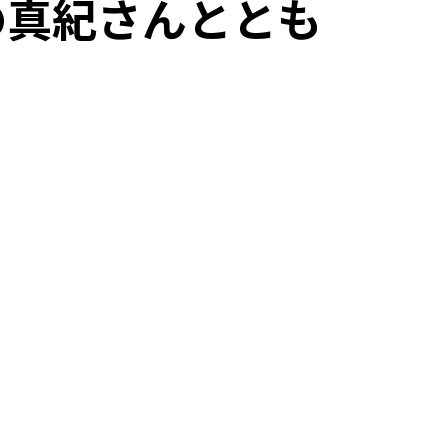
の真紀さんととも
公開資料
公開物・出版物
骨髄バンクデータ集