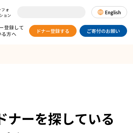
ンフォ
English
ション
ー登録して
ドナー登録する
ご寄付のお願い
いる方へ
提供のリスク
一目でわかる骨髄バンク
患者さんとのお手紙交換について
日本骨髄バンクの国際協力～
登録情報の取り扱いについて～
DLIについて
（骨髄・末梢血幹細胞を
漫画・動画でわかる
数字でみる骨髄バンク
18歳以上、
体重が男性45kg以上/
ご提供いただいたドナーの方へ）
在ドナーを探している
骨髄バンク
歳以下で
女性40kg以上の方
態が良好な方