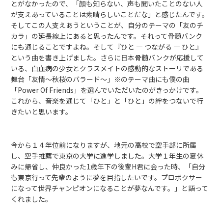
とがなかったので、「顔も知らない、声も聞いたことのない人
が支えあっていることは素晴らしいことだな」と感じたんです。
そしてこの人支えあうということが、自分のテーマの「友のチ
カラ」の延長線上にあると思ったんです。それって骨髄バンク
にも通じることですよね。そして『ひと ― つながる ― ひと』
という曲を書き上げました。さらに日本骨髄バンクが応援して
いる、白血病の少女とクラスメイトの感動的なストーリである
舞台「友情～秋桜のバラード～」※のテーマ曲にも僕の曲
「Power Of Friends」を選んでいただいたのがきっかけです。
これから、音楽を通じて「ひと」と「ひと」の絆をつないで行
きたいと思います。
今から１４年位前になりますが、地元の高校で空手部に所属
し、空手推薦で東京の大学に進学しました。大学１年生の夏休
みに帰省し、仲良かった1歳年下の後輩H君に会った時、「自分
も東京行って先輩のように夢を目指したいです。プロボクサー
になって世界チャンピオンになることが夢なんです。」と語って
くれました。