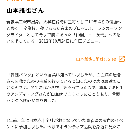
山本雅也さん
青森県三沢市出身。大学在籍時に主将として17年ぶりの優勝へ
と導く。 卒業後、夢であった音楽のプロを志し、シンガーソン
グライターとして今まで胸にあった「仲間」・「友情」への想
いを唄っている。2012年10月24日に全国デビュー。
山本雅也Official Site
「骨髄バンク」という言葉は知っていましたが、白血病の患者
さんを救うための事業を行っていると知ったのは実は最近のこ
となんです。学生時代から空手をやっていたので、尊敬するK-1
のアンディ・フグさんが白血病で亡くなったこともあり、骨髄
バンクへ関心がありました。
1年前、年に日本赤十字社がおこなっていた青森県の献血のイベ
ントに参加しました。今までボランティア活動を身近に見たこ