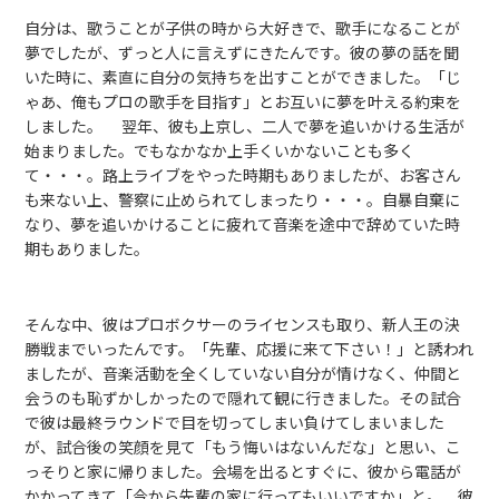
自分は、歌うことが子供の時から大好きで、歌手になることが
夢でしたが、ずっと人に言えずにきたんです。彼の夢の話を聞
いた時に、素直に自分の気持ちを出すことができました。「じ
ゃあ、俺もプロの歌手を目指す」とお互いに夢を叶える約束を
しました。 翌年、彼も上京し、二人で夢を追いかける生活が
始まりました。でもなかなか上手くいかないことも多く
て・・・。路上ライブをやった時期もありましたが、お客さん
も来ない上、警察に止められてしまったり・・・。自暴自棄に
なり、夢を追いかけることに疲れて音楽を途中で辞めていた時
期もありました。
そんな中、彼はプロボクサーのライセンスも取り、新人王の決
勝戦までいったんです。「先輩、応援に来て下さい！」と誘われ
ましたが、音楽活動を全くしていない自分が情けなく、仲間と
会うのも恥ずかしかったので隠れて観に行きました。その試合
で彼は最終ラウンドで目を切ってしまい負けてしまいました
が、試合後の笑顔を見て「もう悔いはないんだな」と思い、こ
っそりと家に帰りました。会場を出るとすぐに、彼から電話が
かかってきて「今から先輩の家に行ってもいいですか」と。 彼