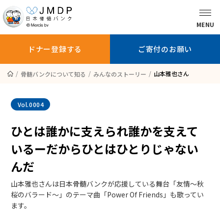
MENU
ドナー登録する
ご寄付のお願い
山本雅也さん
骨髄バンクについて知る
みんなのストーリー
骨髄バンクに
ドナー登録を
ドナー登録
ついて知る
お考えの方へ
している方へ
Vol.
0004
ひとは誰かに支えられ誰かを支えて
いるーだからひとはひとりじゃない
ドナー登録する
ご寄付のお願い
んだ
山本雅也さんは日本骨髄バンクが応援している舞台「友情～秋
患者さんへ
桜のバラード～」のテーマ曲「Power Of Friends」も歌ってい
ます。
医師の方へ