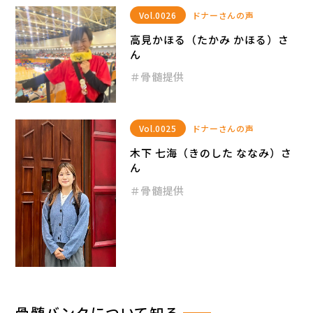
Vol.0026
ドナーさんの声
高見かほる（たかみ かほる）さ
ん
＃骨髄提供
Vol.0025
ドナーさんの声
木下 七海（きのした ななみ）さ
ん
＃骨髄提供
骨髄バンクについて知る