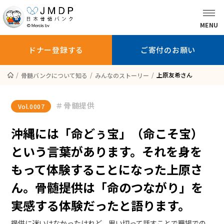
MENU
ドナー登録する
ご寄付のお願い
上原友希さん
骨髄バンクについて知る
みんなのストーリー
骨髄バンクに
ドナー登録を
ドナー登録
＃骨髄提供
ついて知る
お考えの方へ
している方へ
Vol.
0007
沖縄には「命どぅ宝」（命こそ宝）
という言葉があります。それを身を
ドナー登録する
ご寄付のお願い
もって体験することになった上原さ
ん。骨髄提供は「命のつながり」を
患者さんへ
実感する体験だったと語ります。
医師の方へ
提供に迷いはなかったけれど、思い切って話すことで職場での