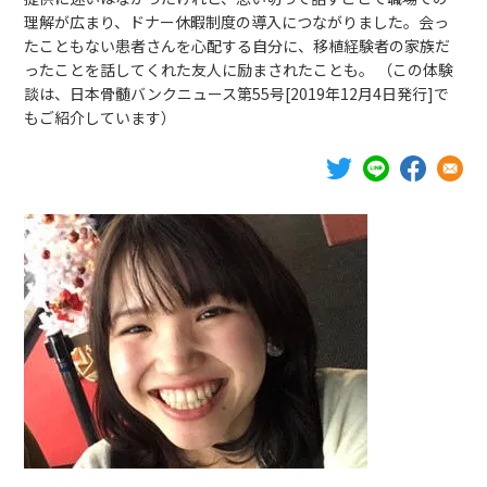
理解が広まり、ドナー休暇制度の導入につながりました。会っ
ボランティア活動
たこともない患者さんを心配する自分に、移植経験者の家族だ
ったことを話してくれた友人に励まされたことも。 （この体験
談は、日本骨髄バンクニュース第55号[2019年12月4日発行]で
法人情報
もご紹介しています）
インフォメーション
お問い合わせ
Q＆A
English