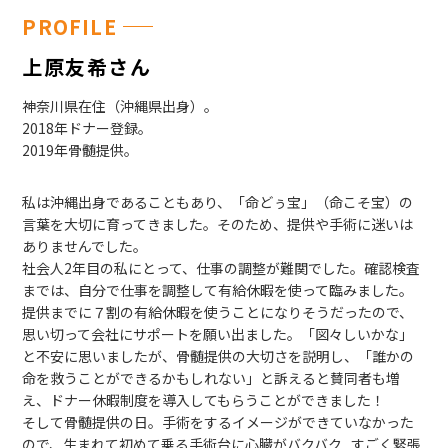
PROFILE
上原友希さん
神奈川県在住（沖縄県出身）。
2018年ドナー登録。
2019年骨髄提供。
私は沖縄出身であることもあり、「命どぅ宝」（命こそ宝）の
言葉を大切に育ってきました。そのため、提供や手術に迷いは
ありませんでした。
社会人2年目の私にとって、仕事の調整が難関でした。確認検査
までは、自分で仕事を調整して有給休暇を使って臨みました。
提供までに７割の有給休暇を使うことになりそうだったので、
思い切って会社にサポートを願い出ました。「図々しいかな」
と不安に思いましたが、骨髄提供の大切さを説明し、「誰かの
命を救うことができるかもしれない」と訴えると賛同者も増
え、ドナー休暇制度を導入してもらうことができました！
そして骨髄提供の日。手術をするイメージができていなかった
ので、生まれて初めて乗る手術台に心臓がバクバク...すごく緊張