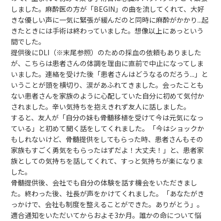
しました。麻酔医の方が「BEGIN」の曲を流してくれて、大好
きな優しい声に一気に緊張が緩んだのと同時に麻酔がかかり...起
きたときには手術は終わっていました。想像以上にあっという
間でした。
提供後にDLI（※末尾参照）のための採血の依頼もありました
が、こちらは患者さんの体調を理由に直前で中止になってしま
いました。連絡を受けた後「患者さんはどうなるのだろう...」と
いうことが頭を横切り、涙があふれてきました。会ったことも
ない患者さんを家族のように心配していた自分に初めて気付か
されました。辛い気持ちを抱えきれず友人に話しました。
すると、友人が「自分の妹も骨髄移植を受けて今は元気になっ
ている」と初めて聞く話をしてくれました。「今はショックか
もしれないけど、骨髄提供をしてもらった時、患者さんもその
家族もすごく勇気をもらったはずだよ！大丈夫！」と、患者家
族としての気持ちを話してくれて、すっと気持ちが楽になりま
した。
骨髄提供後、会社でも自分の体験を話す機会をいただきまし
た。終わった後、社長が声をかけてくれました。「あなたがき
っかけで、会社も制度を整えることができた。ありがとう」。
適合通知をいただいてからおよそ3か月。誰かの命について悩