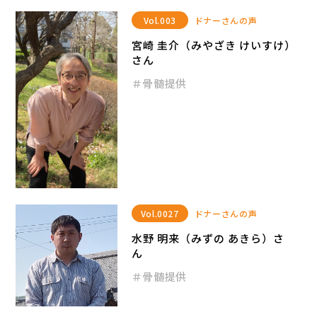
Vol.003
ドナーさんの声
宮崎 圭介（みやざき けいすけ）
さん
＃骨髄提供
Vol.0027
ドナーさんの声
水野 明来（みずの あきら）さ
ん
＃骨髄提供