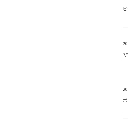
ピ
20
7
20
ボ