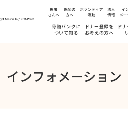
患者
医師の
ボランティア
法人
イ
さんへ
方へ
活動
情報
メー
骨髄バンクに
ドナー登録を
ドナ
ついて知る
お考えの方へ
提供までのながれ
みんなのストーリー
ドナー登録できる方の条件
ドナー候補者の方へ
インフォメーション
(適合通知を受け取られた方へ)
検査・面談ができる病院
ドナー候補者のご家族の方、職場の皆さまへ
骨髄・末梢血幹細胞の
年齢が
提供について、
54
内容を十分に理解している方
健康状