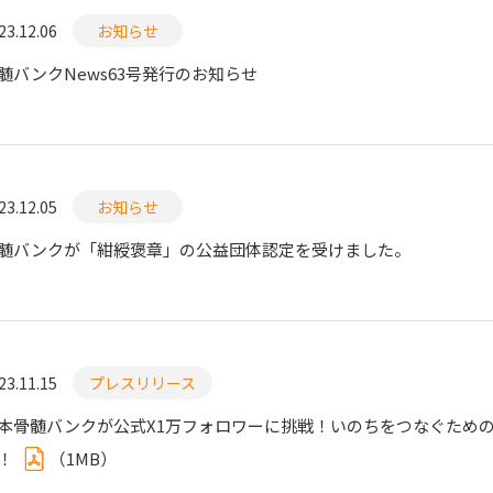
23.12.06
お知らせ
チャンス-ドナー登録のしおり
ドナーをサポートするしくみ
髄バンクNews63号発行のお知らせ
23.12.05
お知らせ
髄バンクが「紺綬褒章」の公益団体認定を受けました。
ドナー休暇制度
助成金
ドナー公欠制度
23.11.15
プレスリリース
本骨髄バンクが公式X1万フォロワーに挑戦！いのちをつなぐためのフ
！
（
1MB
）