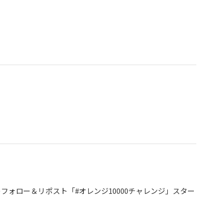
公開資料
公開物・出版物
骨髄バンクデータ集
ォロー＆リポスト「#オレンジ10000チャレンジ」スター