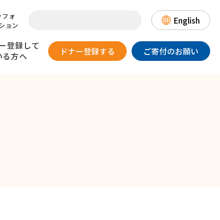
ンフォ
English
ション
ー登録して
ドナー登録する
ご寄付のお願い
いる方へ
提供のリスク
一目でわかる骨髄バンク
患者さんとのお手紙交換について
日本骨髄バンクの国際協力～
登録情報の取り扱いについて～
DLIについて
（骨髄・末梢血幹細胞を
漫画・動画でわかる
数字でみる骨髄バンク
18歳以上、
体重が男性45kg以上/
ご提供いただいたドナーの方へ）
骨髄バンク
歳以下で
女性40kg以上の方
態が良好な方