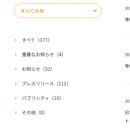
20
すべての年
登録受付窓口
ドナーのためのハンドブック
骨
すべて（
177
）
重要なお知らせ
（
4
）
20
骨
お知らせ
（
52
）
プレスリリース
（
111
）
パブリシティ
（
10
）
20
その他
（
0
）
日
ト